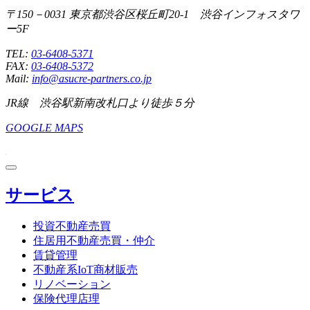
〒150－0031 東京都渋谷区桜丘町20-1 渋谷インフォスタワ
ー5F
TEL:
03-6408-5371
FAX:
03-6408-5372
Mail:
info@asucre-partners.co.jp
JR線 渋谷駅新南改札口より徒歩５分
GOOGLE MAPS
サービス
投資不動産売買
住居用不動産売買・仲介
賃貸管理
不動産系IoT商材販売
リノベーション
保険代理店理