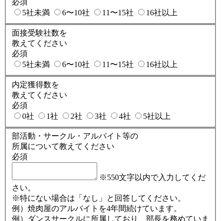
必須
5社未満
6〜10社
11〜15社
16社以上
面接受験社数を
教えてください
必須
5社未満
6〜10社
11〜15社
16社以上
内定獲得数を
教えてください
必須
0社
1社
2社
3社
4社
5社以上
部活動・サークル・アルバイト等の
所属について教えてください
必須
※550文字以内で入力してくだ
さい。
※特にない場合は「なし」と回答してください。
例）焼肉屋のアルバイトを4年間続けています。
例）ダンスサークルに所属しており、部長を務めていま