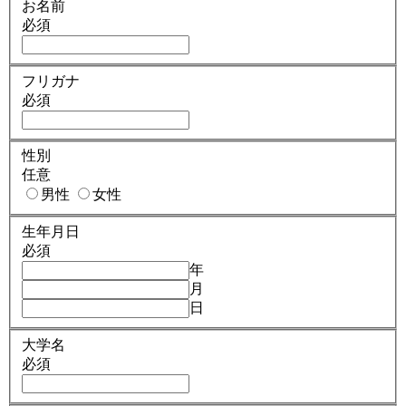
お名前
必須
フリガナ
必須
性別
任意
男性
女性
生年月日
必須
年
月
日
大学名
必須