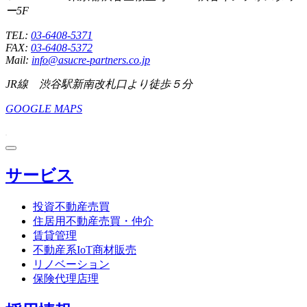
ー5F
TEL:
03-6408-5371
FAX:
03-6408-5372
Mail:
info@asucre-partners.co.jp
JR線 渋谷駅新南改札口より徒歩５分
GOOGLE MAPS
サービス
投資不動産売買
住居用不動産売買・仲介
賃貸管理
不動産系IoT商材販売
リノベーション
保険代理店理